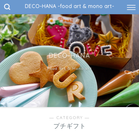
DECO-HANA -food art & mono art-
DECO-HANA
Food art & Mono art
― CATEGORY ―
プチギフト