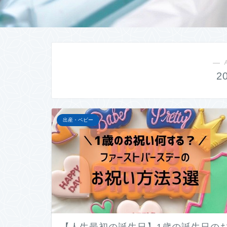
― 
2
出産・ベビー