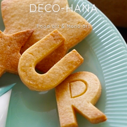
DECO-HANA
Food art & Mono art