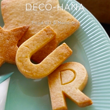
DECO-HANA
Food art & Mono art