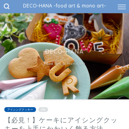
DECO-HANA -food art & mono art-
DECO-HANA
Food art & Mono art
アイシングクッキー
PR
【必見！】ケーキにアイシングクッ
キーを上手にかわいく飾る方法