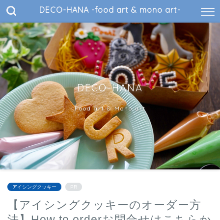
DECO-HANA -food art & mono art-
DECO-HANA
Food art & Mono art
アイシングクッキー
PR
【アイシングクッキーのオーダー方
法】How to orderお問合せはこちらか