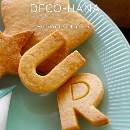
DECO-HANA
Food art & Mono art