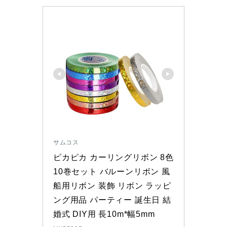
サムコス
ピカピカ カーリングリボン 8色 
10巻セット バルーンリボン 風
船用リボン 装飾 リボン ラッピ
ング用品 パーティー 誕生日 結
婚式 DIY用 長10m*幅5mm