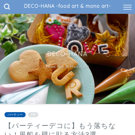
DECO-HANA -food art & mono art-
DECO-HANA
Food art & Mono art
パーティー
PR
【パーティーデコに】もう落ちな
い！風船を壁に貼る方法3選